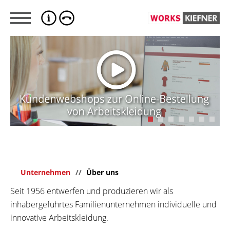
Unsere Produktion
Unsere Produkte
Kurze Produktionswege und ein hohes Maß
Wir entwickeln und produzieren Ihre
Unternehmen
Über uns
an Transparenz – unsere Fertigung in
individuelle und innovative Firmenkollektion
Europa.
– made in Europe.
Seit 1956 entwerfen und produzieren wir als
inhabergeführtes Familienunternehmen individuelle und
innovative Arbeitskleidung.