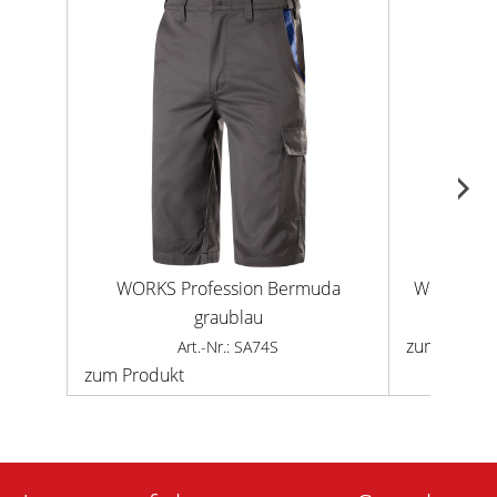
WORKS Profession Bermuda
WORKS Pro
graublau
zum Produk
Art.-Nr.: SA74S
zum Produkt